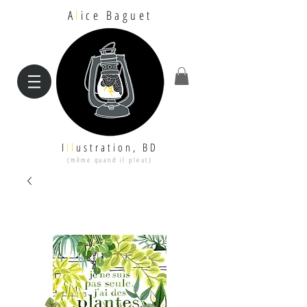
A
l
ice Baguet
I
l
l
ustration, BD
(même quand il pleut)