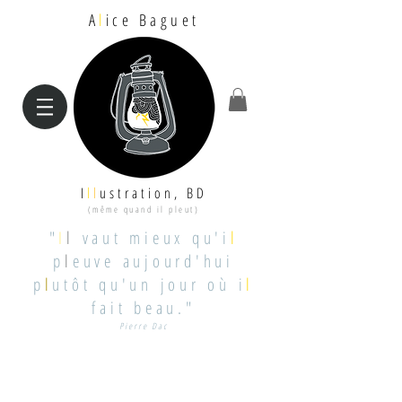
A
l
ice Baguet
I
l
l
ustration, BD
(même quand il pleut)
"
I
l
vaut mieux qu'i
l
p
l
euve aujourd'hui
p
l
utôt qu'un jour où i
l
fait beau."
Pierre Dac